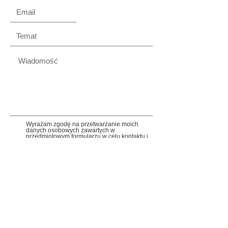
Wyrażam zgodę na przetwarzanie moich
danych osobowych zawartych w
przedmiotowym formularzu w celu kontaktu i
realizacji zgłoszonego wniosku, zgodnie z
jego zakresem. Podane przez Ciebie dane
osobowe będą przetwarzane w celu kontaktu
i obsługi zgłoszenia. Więcej informacji o
przetwarzaniu danych osobowych znajdziesz
w
polityce prywatności.
Zgadzam się na przesyłanie treści na temat
fundacji Wsparcie na Starcie oraz informacji o
działaniach mających na celu promocję
dbania o zdrowie i kondycję piersi. Wyrażam
zgodę na przetwarzanie moich danych
osobowych zgodnie z
polityką prywatności.
Wyślij