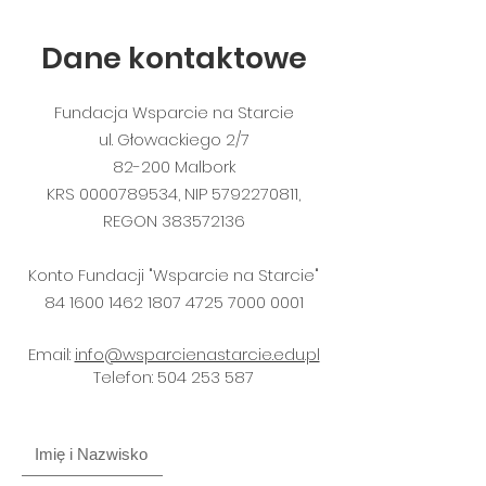
Dane kontaktowe
Fundacja Wsparcie na Starcie
ul. Głowackiego 2/7
82-200 Malbork
KRS
0000789534
, NIP
5792270811
,
REGON
383572136
Konto Fundacji "Wsparcie na Starcie"
84 1600 1462 1807
4725 7000 0001
Email:
info@wsparcienastarcie.edu.pl
Telefon:
504 253 587