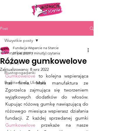
Post
Wszystkie posty
Fundacja Wsparcie na Starcie
Wszystkie posty
21 paź 2021
1 minut(y) czytania
Różowe gumkowelove
Artykuły
Zaktualizowano:
8 wrz 2022
Biustopogadanki
Gumkowelove
 to kolejna wspierająca 
Brafitterki dla Ukrainek
nas firma. Mała manufaktura ze 
Zgorzelca zajmująca się tworzeniem 
wyjątkowych dodatków do włosów. 
Kupując różową gumkę nawiązującą do 
różowego miesiąca wspierasz działania 
fundacji. Z każdej sprzedanej gumki 
Gumkowelove
 przekaże na nasze 