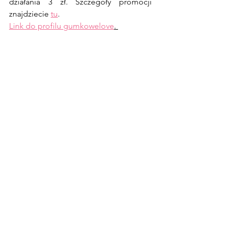
działania 3 zł. Szczegóły promocji 
znajdziecie 
tu
. 
Link do profilu gumkowelove
. 