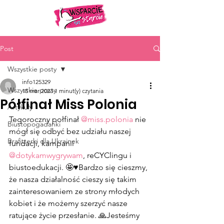
Post
Wszystkie posty
info125329
Wszystkie posty
15 mar 2023
1 minut(y) czytania
Półfinał Miss Polonia
Artykuły
Tegoroczny połfinał 
@miss.polonia
 nie 
Biustopogadanki
mógł się odbyć bez udziału naszej 
Brafitterki dla Ukrainek
fundacji, kampanii 
@dotykamwygrywam
, reCYClingu i 
biustoedukacji. 🤩♥️Bardzo się cieszmy, 
że nasza działalność cieszy się takim 
zainteresowaniem ze strony młodych 
kobiet i że możemy szerzyć nasze 
ratujące życie przesłanie. 🙏Jesteśmy 