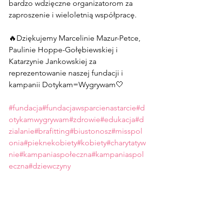
bardzo wdzięczne organizatorom za 
zaproszenie i wieloletnią współpracę.
🔥Dziękujemy Marcelinie Mazur-Petce, 
Paulinie Hoppe-Gołębiewskiej i 
Katarzynie Jankowskiej za 
reprezentowanie naszej fundacji i 
kampanii Dotykam=Wygrywam🤍
#fundacja
#fundacjawsparcienastarcie
#d
otykamwygrywam
#zdrowie
#edukacja
#d
zialanie
#brafitting
#biustonosz
#misspol
onia
#pieknekobiety
#kobiety
#charytatyw
nie
#kampaniaspołeczna
#kampaniaspol
eczna
#dziewczyny