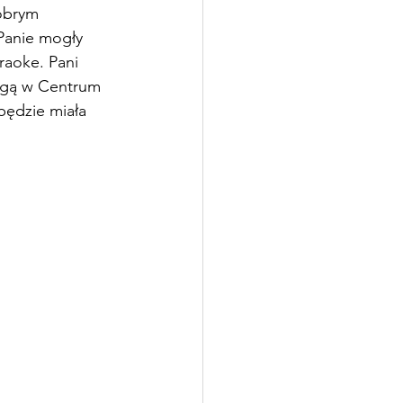
obrym 
Panie mogły 
raoke. Pani 
ługą w Centrum 
będzie miała 