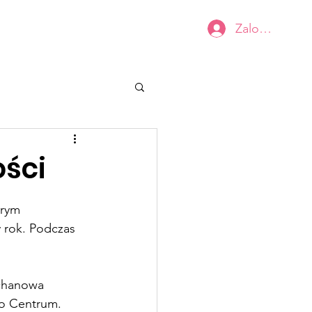
Zaloguj się
Kobiecy BIUSTOwarsztat
Kontakt
ści
órym 
 rok. Podczas 
chanowa 
o Centrum. 