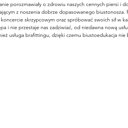
anie porozmawiały o zdrowiu naszych cennych piersi i d
ającym z noszenia dobrze dopasowanego biustonosza. 
w koncercie skrzypcowym oraz spróbować swoich sił w ka
ępa i nie przestaje nas zadziwiać, od niedawna nową us
nież usługa brafittingu, dzięki czemu biustoedukacja nie 