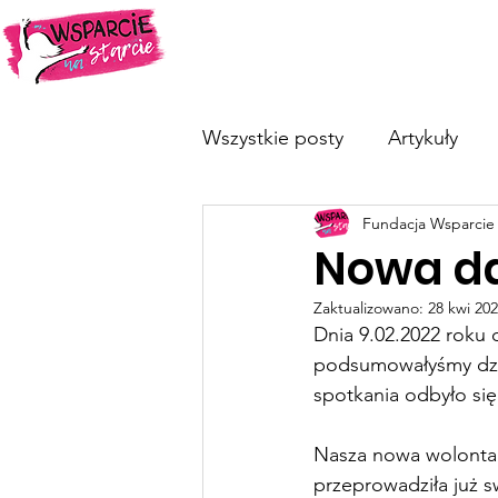
O nas
Dotykam=Wygrywam
Wszystkie posty
Artykuły
Fundacja Wsparcie 
Nowa da
Zaktualizowano:
28 kwi 20
Dnia 9.02.2022 roku
podsumowałyśmy dzia
spotkania odbyło się
Nasza nowa wolonta
przeprowadziła już 