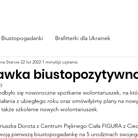
BIUSTOapka
Zaangażuj się
Wesprzyj nas
Blog
Biustopogadanki
Brafitterki dla Ukrainek
na Starcie
22 lut 2022
1 minut(y) czytania
wka biustopozytywno
23
 odbyło się noworoczne spotkanie wolontariuszek, na kt
łania z ubiegłego roku oraz omówiłyśmy plany na nowy
 także szkolenie nowych wolontariuszek.
riuszka Dorota z Centrum Pięknego Ciała FIGURA z Cie
swoją pierwszą biustopogadankę na 5 urodzinach swojeg