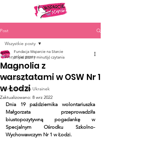
Post
Wszystkie posty
Fundacja Wsparcie na Starcie
Wszystkie posty
21 paź 2021
1 minut(y) czytania
Magnolia z
Artykuły
warsztatami w OSW Nr 1
Biustopogadanki
w Łodzi
Brafitterki dla Ukrainek
Zaktualizowano:
8 wrz 2022
Dnia 19 października wolontariuszka 
Małgorzata przeprowadziła 
biustopozytywną pogadankę w 
Specjalnym Ośrodku Szkolno-
Wychowawczym Nr 1 w Łodzi. 