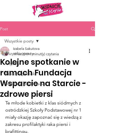
Post
Wszystkie posty
Izabela Sakutova
Wszystkie posty
19 lis 2019
1 minut(y) czytania
Kolejne spotkanie w
Artykuły
ramach Fundacja
Biustopogadanki
Wsparcie na Starcie -
Brafitterki dla Ukrainek
zdrowe piersi
Te młode kobietki z klas siódmych z 
ostródzkiej Szkoły Podstawowej nr 1 
miały okazję zapoznać się z wiedzą z 
zakresu profilaktyki raka piersi i 
brafittingu.