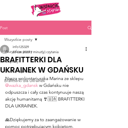
Post
Wszystkie posty
info125329
Wszystkie posty
23 cze 2023
1 minut(y) czytania
BRAFITTERKI DLA
Artykuły
UKRAINEK W GDAŃSKU
Biustopogadanki
Nasza wolontariuszka Marina ze sklepu 
Brafitterki dla Ukrainek
@wazka_gdansk
 w Gdańsku nie 
odpuszcza i cały czas kontynuuje naszą 
akcję humanitarną 👙🇺🇦 BRAFITTERKI 
DLA UKRAINEK.
🙏Dziękujemy za to zaangażowanie w 
pomoc potrzebującym kobietom, 