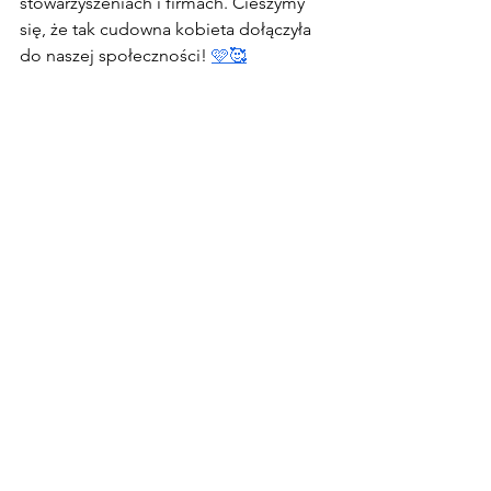
stowarzyszeniach i firmach. Cieszymy 
się, że tak cudowna kobieta dołączyła 
do naszej społeczności! 
🩷
🥰