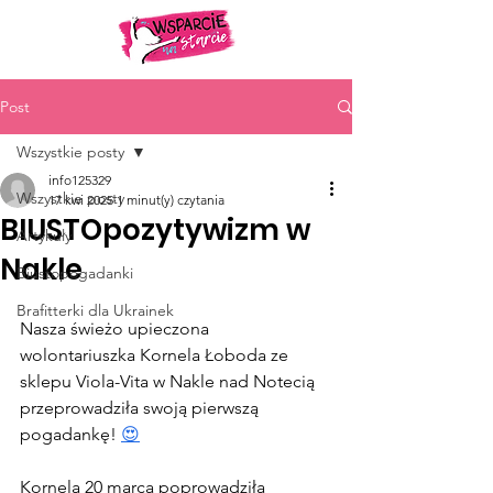
Post
Wszystkie posty
info125329
Wszystkie posty
17 kwi 2025
1 minut(y) czytania
BIUSTOpozytywizm w
Artykuły
Nakle
Biustopogadanki
Brafitterki dla Ukrainek
Nasza świeżo upieczona 
wolontariuszka Kornela Łoboda ze 
sklepu Viola-Vita w Nakle nad Notecią 
przeprowadziła swoją pierwszą 
pogadankę! 
😍
Kornela 20 marca poprowadziła 