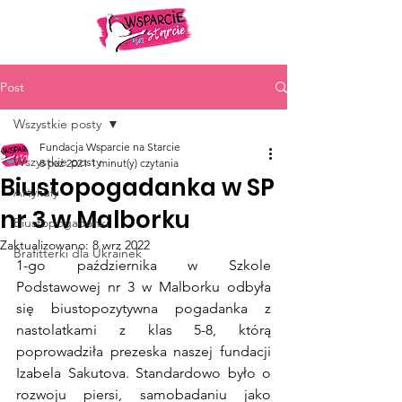
Post
Wszystkie posty
Fundacja Wsparcie na Starcie
Wszystkie posty
8 paź 2021
1 minut(y) czytania
Biustopogadanka w SP
Artykuły
nr 3 w Malborku
Biustopogadanki
Zaktualizowano:
8 wrz 2022
Brafitterki dla Ukrainek
1-go października w Szkole 
Podstawowej nr 3 w Malborku odbyła 
się biustopozytywna pogadanka z 
nastolatkami z klas 5-8, którą 
poprowadziła prezeska naszej fundacji 
Izabela Sakutova. Standardowo było o 
rozwoju piersi, samobadaniu jako 