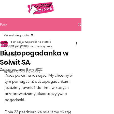
Post
Wszystkie posty
Fundacja Wsparcie na Starcie
Wszystkie posty
27 paź 2021
1 minut(y) czytania
Biustopogadanka w
Artykuły
Solwit SA
Biustopogadanki
Zaktualizowano:
8 wrz 2022
Brafitterki dla Ukrainek
Praca powinna rozwijać. My chcemy w 
tym pomagać. Z bustopogadankami 
jeździmy również do firm, w których 
przeprowadzamy biustopozytywne 
pogadanki.
Dnia 22 października mieliśmy okazję 