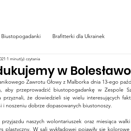
BIUSTOapka
Zaangażuj się
Wesprzyj nas
Blog
Biustopogadanki
Brafitterki dla Ukrainek
021
1 minut(y) czytania
dukujemy w Bolesław
tanikowego Zawrotu Głowy z Malborka dnia 13-ego paździ
, aby przeprowadzić biustopogadankę w Zespole Szkó
 przyznali, że dowiedzieli się wielu interesujących fa
ersi i noszeniu dobrze dopasowanych biustonoszy.
 przyjazdu naszych wolontariuszek oraz miesiąca walki 
rs plastyczny. W sali wykładowej pojawiły się kolorowe