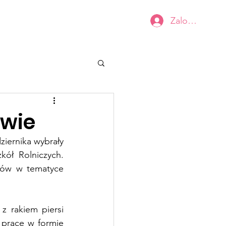
Zaloguj się
Kobiecy BIUSTOwarsztat
Kontakt
owie
ernika wybrały 
ł Rolniczych. 
któw w tematyce 
z rakiem piersi 
 prace w formie 