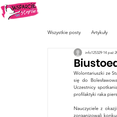
O nas
Dotykam=Wygrywam
Wszystkie posty
Artykuły
info125329
14 paź 2
Biustoe
Wolontariuszki ze S
się do Bolesławowa
Uczestnicy spotkania
profilaktyki raka pi
Nauczyciele z okazji
zorganizowali konku