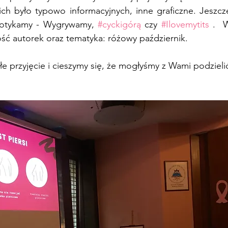
ch było typowo informacyjnych, inne graficzne. Jeszcze
Dotykamy - Wygrywamy, 
#cyckigórą
 czy 
#Ilovemytits
 .  W
ść autorek oraz tematyka: różowy październik. 
łe przyjęcie i cieszymy się, że mogłyśmy z Wami podzielić