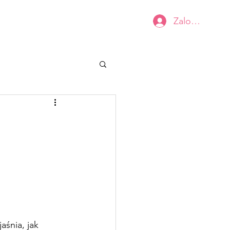
Zaloguj się
Kobiecy BIUSTOwarsztat
Kontakt
śnia, jak 