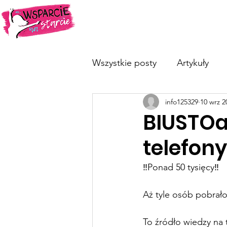
O nas
Dotykam=Wygrywam
Wszystkie posty
Artykuły
info125329
10 wrz 2
BIUSTOa
telefony
‼️Ponad 50 tysięcy‼️ 
Aż tyle osób pobrał
To źródło wiedzy na 