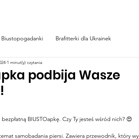
BIUSTOapka
Zaangażuj się
Wesprzyj nas
Blog
Biustopogadanki
Brafitterki dla Ukrainek
024
1 minut(y) czytania
pka podbija Wasze
!
o bezpłatną BIUSTOapkę. Czy Ty jesteś wśród nich? 😍
temat samobadania piersi. Zawiera przewodnik, który wyja