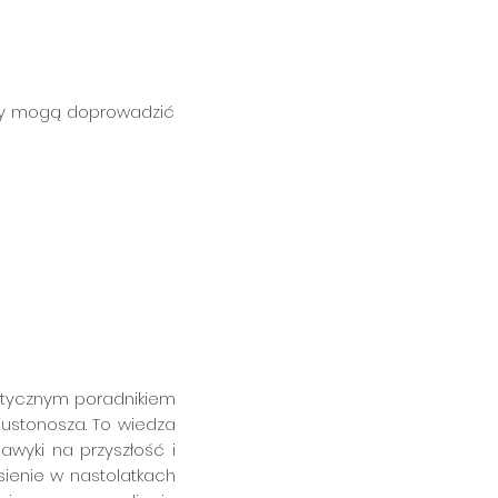
kowy mogą doprowadzić
 niej nastolatki
aktycznym poradnikiem
iustonosza. To wiedza
wyki na przyszłość i
sienie w nastolatkach