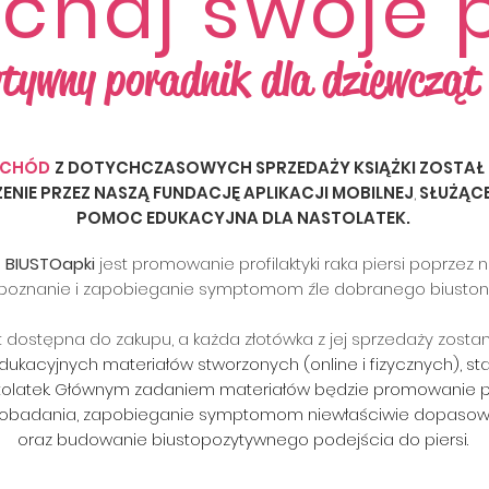
chaj swoje p
tywny poradnik dla dziewcząt 
YCHÓD
Z DOTYCHCZASOWYCH SPRZEDAŻY KSIĄŻKI ZOSTAŁ
ENIE
PRZEZ NASZĄ FUNDACJĘ
APLIKACJI MOBILNEJ
,
SŁUŻĄC
POMOC EDUKACYJNA DLA NASTOLATEK.
m
BIUSTOapki
jest promowanie profilaktyki raka piersi poprze
 poznanie i zapobieganie symptomom źle dobranego biuston
st dostępna do zakupu, a każda złotówka z jej sprzedaży zost
dukacyjnych materiałów stworzonych (online i fizycznych), 
olatek. Głównym zadaniem materiałów będzie promowanie profi
obadania, zapobieganie symptomom niewłaściwie dopasow
oraz budowanie biustopozytywnego podejścia do piersi.