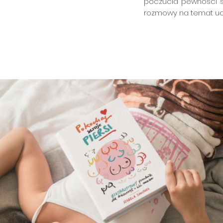
poczucia pewności s
rozmowy na temat ucz