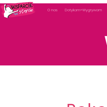
O nas
Dotykam=Wygrywam