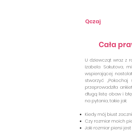
"Mamo, zadbaj o swoją c
najmłodszych lat. Bąd
Qczaj
Cała praw
U dziewcząt wraz z ro
Izabela Sakutova, mi
wspierającej nastola
stworzyć „Pokochaj 
przeprowadziła ankiet
długą listę obaw i b
na pytania, takie jak:
Kiedy mój biust zaczn
Czy rozmiar moich pi
Jaki rozmiar piersi je