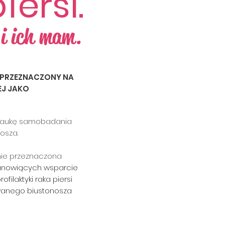
i
ersi.
i ich m
am.
 PRZEZNACZONY NA
EJ JAKO
z naukę samobadania
osza.
anie przeznaczona
stanowiących wsparcie
laktyki raka piersi
anego biustonosza