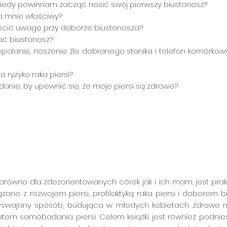
iedy powinnam zacząć nosić swój pierwszy biustonosz?
dla mnie właściwy?
cić uwagę przy doborze biustonosza?
ać biustonosz?
 opalanie, noszenie źle dobranego stanika i telefon komór
a ryzyko raka piersi?
nie, by upewnić się, że moje piersi są zdrowe?
 najlepszych prezentów, jaki mama może podarować córce. Dzięki
 o piersi, jak oswoić ten temat i jak budować pewność siebie."
arówno dla zdezorientowanych córek jak i ich mam, jest pr
zane z rozwojem piersi, profilaktyką raka piersi i doborem b
swajany sposób, budująca w młodych kobietach zdrowe na
tem samobadania piersi. Celem książki jest również podnie