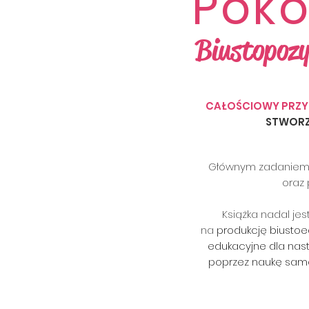
Poko
Biustopozy
CAŁOŚCIOWY PRZ
STWORZ
Głównym zadanie
oraz
Książka nadal je
na
produkcję biustoe
edukacyjne dla nast
poprzez naukę sam