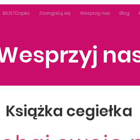
BIUSTOapka
Zaangażuj się
Wesprzyj nas
Blog
Wesprzyj na
Książka cegieł
ka