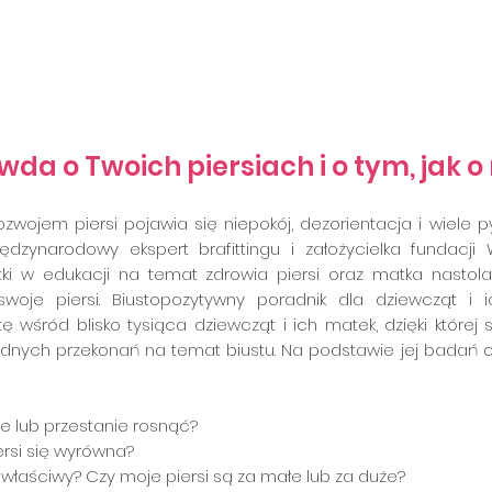
órkę, kup jej tę książkę, by nie krzywdziła swoich piersi i wiedzi
źcie biustopozytywne. Ukochuje Was!"
da o Twoich piersiach i o tym, jak o
zwojem piersi pojawia się niepokój, dezorientacja i wiele p
ędzynarodowy ekspert brafittingu i założycielka fundacji 
tki w edukacji na temat zdrowia piersi oraz matka nastolat
swoje piersi. Biustopozytywny poradnik dla dziewcząt i
ę wśród blisko tysiąca dziewcząt i ich matek, dzięki której 
łędnych przekonań na temat biustu. Na podstawie jej badań
ie lub przestanie rosnąć?
ersi się wyrówna?
st właściwy? Czy moje piersi są za małe lub za duże?