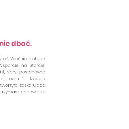
ała, jak o nie dbać od
 nie dbać.
ytań. Właśnie dlatego
Wsparcie na Starcie,
ki, Very, postanowiła
 ich mam ”. Izabela
stworzyła zaskakująco
 otrzymasz odpowiedzi