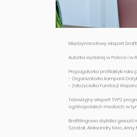
Międzynarodowy ekspert brafitt
Autorka wydanej w Polsce i w Rosji
Propagatorka profilaktyki raka pi
- Organizatorka kampanii Dot
- Założycielka Fundacji Wspar
Telewizyjny ekspert TVP2 prog
ogólnopolskich mediach, w tym
Brafittingowa stylistka gwiazd 
Szostak, Aleksandry Kisio, Anny 