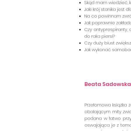
Skąd mam wiedzieć, k
Jaki krój stanika jest 
Na co powinnam zwró
Jak poprawnie zakład
Czy antyprespiranty,
do raka piersi?
Czy duży biust zwiększ
Jak wykonać samobada
"Ta książka to jeden z
dowiedzą się, jak dbać
Beata Sadowska
Przełomowa książka z
obalającym mity zwią
podana w łatwo przy
oswajająca je z tema