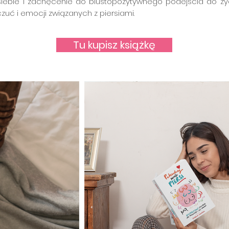
iebie i zachęcenie do biustopozytywnego podejścia do ży
uć i emocji związanych z piersiami.
Tu kupisz książkę