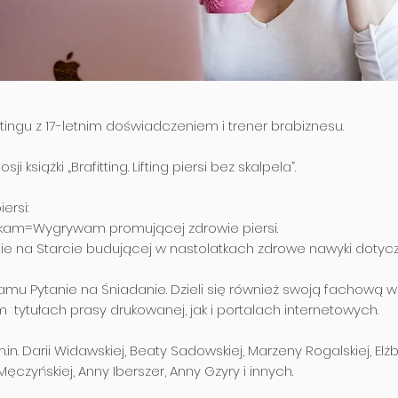
ingu z 17-letnim doświadczeniem i trener brabiznesu.
 książki „Brafitting. Lifting piersi bez skalpela”.
ersi:
ykam=Wygrywam promującej zdrowie piersi.
cie na Starcie budującej w nastolatkach zdrowe nawyki dotycz
ramu Pytanie na Śniadanie. Dzieli się również swoją fachową 
 tytułach prasy drukowanej, jak i portalach internetowych.
m.in. Darii Widawskiej, Beaty Sadowskiej, Marzeny Rogalskiej, El
Męczyńskiej, Anny Iberszer, Anny Gzyry i innych.