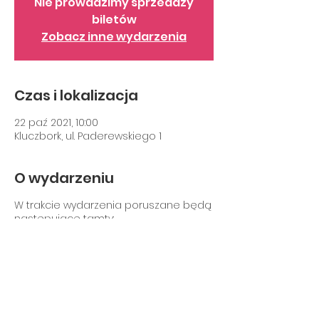
Nie prowadzimy sprzedaży
biletów
Zobacz inne wydarzenia
Czas i lokalizacja
22 paź 2021, 10:00
Kluczbork, ul. Paderewskiego 1
O wydarzeniu
W trakcie wydarzenia poruszane będą
następujące tamty:
jak ważny jest dobrze dobrany
biustonosz
instruktarz jak samej badać
piersi
pokaz nowych modeli
biustonoszy na modelkach