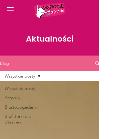
Aktualności
Blog
Wszystkie posty
Wszystkie posty
Artykuły
Biustopogadanki
Brafitterki dla
Ukrainek