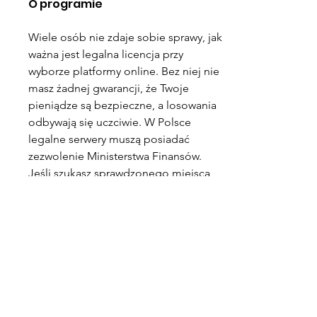
O programie
Wiele osób nie zdaje sobie sprawy, jak 
ważna jest legalna licencja przy 
wyborze platformy online. Bez niej nie 
masz żadnej gwarancji, że Twoje 
pieniądze są bezpieczne, a losowania 
odbywają się uczciwie. W Polsce 
legalne serwery muszą posiadać 
zezwolenie Ministerstwa Finansów. 
Jeśli szukasz sprawdzonego miejsca, 
które działa w pełni legalnie, zajrzyj na 
https://bingomania.pl/
. Platforma 
posiada polską licencję, stosuje 
szyfrowanie SSL i oferuje narzędzia 
odpowiedzialnego korzystania. 
Możesz ustawić własne limity lub 
skorzystać z opcji czasowej blokady. 
Bezpieczeństwo to podstawa – zawsze 