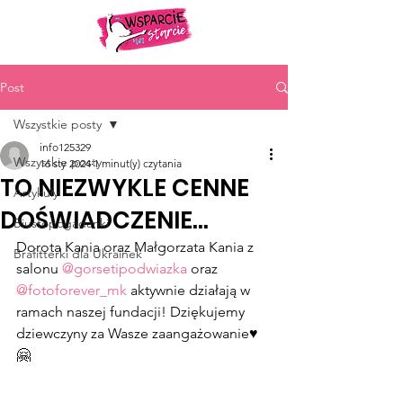
Post
Wszystkie posty
info125329
Wszystkie posty
16 sty 2024
1 minut(y) czytania
TO NIEZWYKLE CENNE
Artykuły
DOŚWIADCZENIE...
Biustopogadanki
Dorota Kania oraz Małgorzata Kania z 
Brafitterki dla Ukrainek
salonu 
@gorsetipodwiazka
 oraz 
@fotoforever_mk
 aktywnie działają w 
ramach naszej fundacji! Dziękujemy 
dziewczyny za Wasze zaangażowanie♥️
🤗