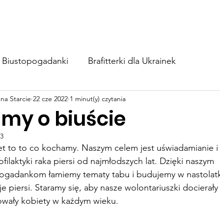
BIUSTOapka
Zaangażuj się
Wesprzyj nas
Blog
Biustopogadanki
Brafitterki dla Ukrainek
na Starcie
22 cze 2022
1 minut(y) czytania
my o biuście
23
t to to co kochamy. Naszym celem jest uświadamianie i 
filaktyki raka piersi od najmłodszych lat. Dzięki naszym 
ogadankom łamiemy tematy tabu i budujemy w nastolat
 piersi. Staramy się, aby nasze wolontariuszki docierały 
kowały kobiety w każdym wieku.