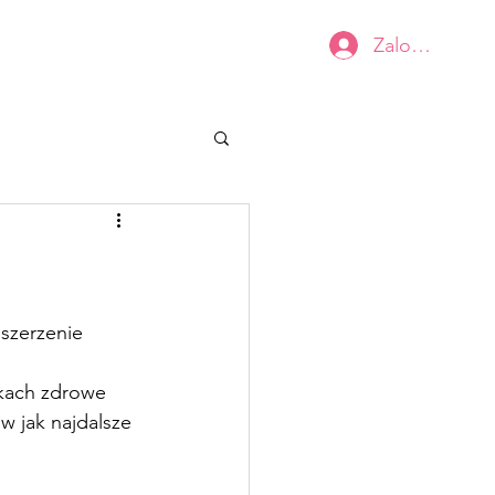
Zaloguj się
Kobiecy BIUSTOwarsztat
Kontakt
szerzenie 
kach zdrowe 
w jak najdalsze 