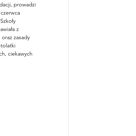
dacji, prowadzi 
 czerwca 
Szkoły 
awiała z 
 oraz zasady 
olatki 
ych, ciekawych 