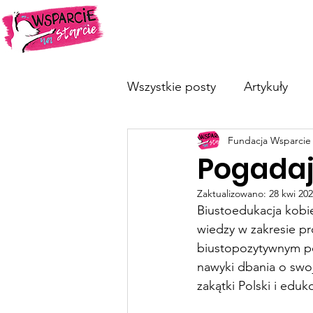
O nas
Dotykam=Wygrywam
Wszystkie posty
Artykuły
Fundacja Wsparcie 
Pogadaj
Zaktualizowano:
28 kwi 20
Biustoedukacja kobie
wiedzy w zakresie pro
biustopozytywnym p
nawyki dbania o swoje
zakątki Polski i edu