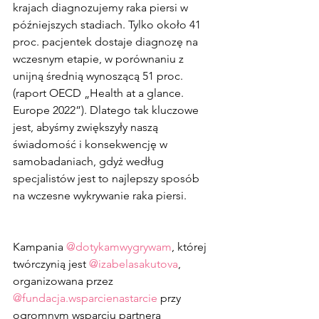
krajach diagnozujemy raka piersi w 
późniejszych stadiach. Tylko około 41 
proc. pacjentek dostaje diagnozę na 
wczesnym etapie, w porównaniu z 
unijną średnią wynoszącą 51 proc. 
(raport OECD „Health at a glance. 
Europe 2022”). Dlatego tak kluczowe 
jest, abyśmy zwiększyły naszą 
świadomość i konsekwencję w 
samobadaniach, gdyż według 
specjalistów jest to najlepszy sposób 
na wczesne wykrywanie raka piersi.
Kampania 
@dotykamwygrywam
, której 
twórczynią jest 
@izabelasakutova
, 
organizowana przez 
@fundacja.wsparcienastarcie
 przy 
ogromnym wsparciu partnera 