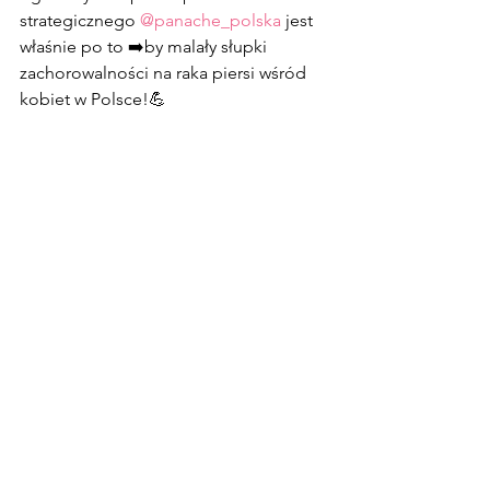
strategicznego 
@panache_polska
 jest 
właśnie po to ➡️by malały słupki 
zachorowalności na raka piersi wśród 
kobiet w Polsce!💪