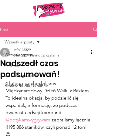
Post
Wszystkie posty
info125329
Wszystkie posty
5 lut 2024
1 minut(y) czytania
Nadszedł czas
Artykuły
podsumowań!
Biustopogadanki
4 lutego obchodziliśmy 
Brafitterki dla Ukrainek
Międzynarodowy Dzień Walki z Rakiem. 
To idealna okazja, by podzielić się 
wspaniałą informację, że podczas 
dwunastu edycji kampanii 
@dotykamwygrywam
 zebraliśmy łącznie 
‼️195 886 staników, czyli ponad 12 ton!
😊