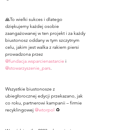
🙏To wielki sukces i dlatego 
dziękujemy każdej osobie 
zaangażowanej w ten projekt i za każdy 
biustonosz oddany w tym szczytnym 
celu, jakim jest walka z rakiem piersi 
prowadzona przez 
@fundacja.wsparcienastarcie
 i 
@stowarzyszenie_pars
.
Wszystkie biustonosze z 
ubiegłorocznej edycji przekazano, jak 
co roku, partnerowi kampanii – firmie 
recyklingowej 
@wtorpol
 ♻️