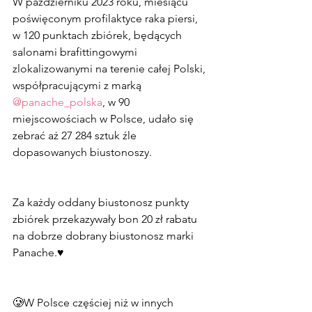
W październiku 2023 roku, miesiącu 
poświęconym profilaktyce raka piersi, 
w 120 punktach zbiórek, będących 
salonami brafittingowymi 
zlokalizowanymi na terenie całej Polski, 
współpracującymi z marką 
@panache_polska
, w 90 
miejscowościach w Polsce, udało się 
zebrać aż 27 284 sztuk źle 
dopasowanych biustonoszy.
Za każdy oddany biustonosz punkty 
zbiórek przekazywały bon 20 zł rabatu 
na dobrze dobrany biustonosz marki 
Panache.♥️
🥲W Polsce częściej niż w innych 