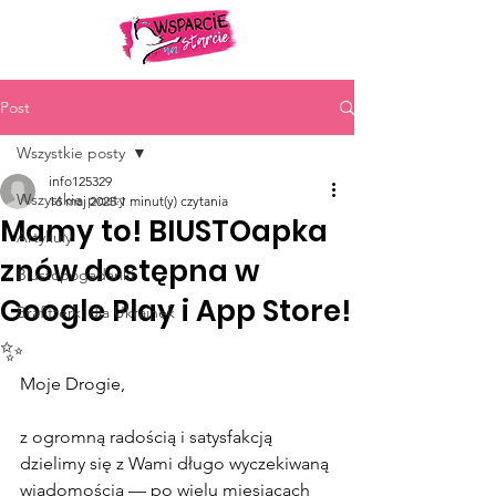
Post
Wszystkie posty
info125329
Wszystkie posty
16 maj 2025
1 minut(y) czytania
Mamy to! BIUSTOapka
Artykuły
znów dostępna w
Biustopogadanki
Google Play i App Store!
Brafitterki dla Ukrainek
✨
Moje Drogie,
z ogromną radością i satysfakcją 
dzielimy się z Wami długo wyczekiwaną 
wiadomością — po wielu miesiącach 