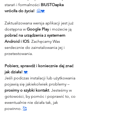
starań i formalności 
BIUSTOapka 
wróciła do życia!  
🤗
❤️
Zaktualizowana wersja aplikacji jest już 
dostępna w 
Google Play
 i możecie ją 
pobrać na urządzenia z systemem 
Android i IOS
. Zachęcamy Was 
serdecznie do zainstalowania jej i 
przetestowania.
Pobierz, sprawdź i koniecznie daj znać 
jak działa! 
❤️
Jeśli podczas instalacji lub użytkowania 
pojawią się jakiekolwiek problemy – 
prosimy o szybki kontakt
. Jesteśmy w 
gotowości, by pomóc i poprawić to, co 
ewentualnie nie działa tak, jak 
powinno. 
🥰