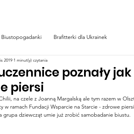
BIUSTOapka
Zaangażuj się
Wesprzyj nas
Blog
Biustopogadanki
Brafitterki dla Ukrainek
lis 2019
1 minut(y) czytania
 uczennice poznały jak
e piersi
 Chilii, na czele z Joanną Margalską ale tym razem w Olsz
y w ramach Fundacji Wsparcie na Starcie - zdrowe piersi
a grupa dziewcząt umie już zrobić samobadanie biustu.