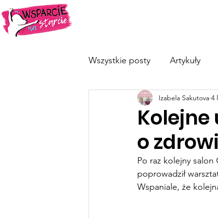
O nas
Dotykam=Wygrywam
Wszystkie posty
Artykuły
Izabela Sakutova
4 
Kolejne
o zdrowi
Po raz kolejny salon
poprowadził warsztat
Wspaniale, że kolejn