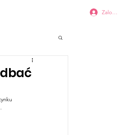
Zaloguj się
Kobiecy BIUSTOwarsztat
Kontakt
 dbać
tynku 
.