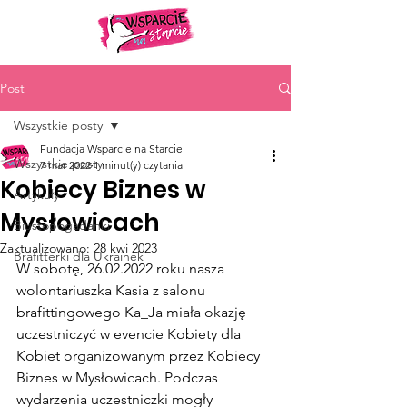
Post
Wszystkie posty
Fundacja Wsparcie na Starcie
Wszystkie posty
7 mar 2022
1 minut(y) czytania
Kobiecy Biznes w
Artykuły
Mysłowicach
Biustopogadanki
Zaktualizowano:
28 kwi 2023
Brafitterki dla Ukrainek
W sobotę, 26.02.2022 roku nasza 
wolontariuszka Kasia z salonu 
brafittingowego Ka_Ja miała okazję 
uczestniczyć w evencie Kobiety dla 
Kobiet organizowanym przez Kobiecy 
Biznes w Mysłowicach. Podczas 
wydarzenia uczestniczki mogły 