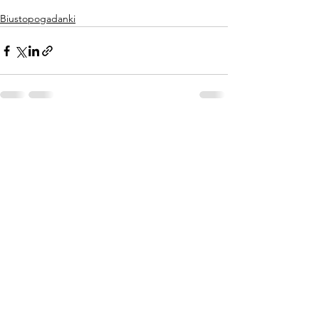
Biustopogadanki
Zobacz wszystkie
Ostatnie posty