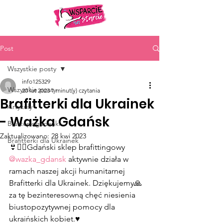
Post
Wszystkie posty
info125329
Wszystkie posty
20 lut 2023
1 minut(y) czytania
Brafitterki dla Ukrainek
Artykuły
- Ważka Gdańsk
Biustopogadanki
Zaktualizowano:
28 kwi 2023
Brafitterki dla Ukrainek
👙🙋‍♀️Gdański sklep brafittingowy 
@wazka_gdansk
 aktywnie działa w 
ramach naszej akcji humanitarnej 
Brafitterki dla Ukrainek. Dziękujemy🙏 
za tę bezinteresowną chęć niesienia 
biustopozytywnej pomocy dla 
ukraińskich kobiet.♥️