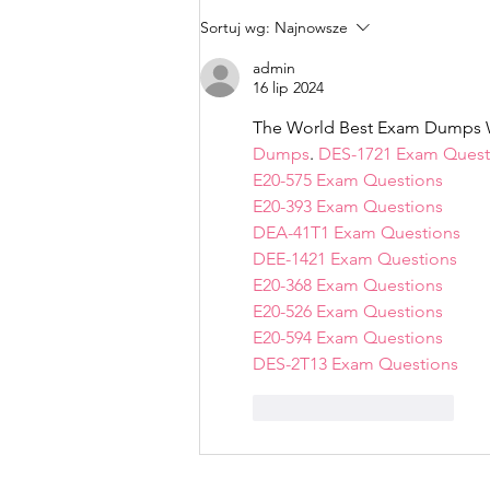
Edukacja zaczyna się od
Sortuj wg:
Najnowsze
rozmowy
admin
16 lip 2024
The World Best Exam Dumps W
Dumps
. 
DES-1721 Exam Quest
E20-575 Exam Questions
E20-393 Exam Questions
DEA-41T1 Exam Questions
DEE-1421 Exam Questions
E20-368 Exam Questions
E20-526 Exam Questions
E20-594 Exam Questions
DES-2T13 Exam Questions
Polub
Odpowiedz