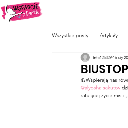
O nas
Dotykam=Wygrywam
Wszystkie posty
Artykuły
info125329
16 sty 2
BIUSTO
💪Wspierają nas rów
@alyosha.sakutov
 dz
ratującej życie misji