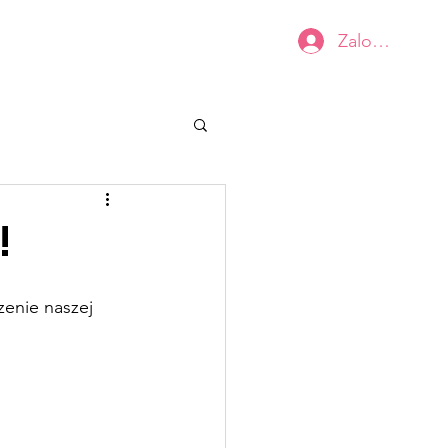
Zaloguj się
Kobiecy BIUSTOwarsztat
Kontakt
!
zenie naszej 