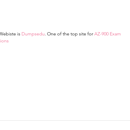
Wesprzyj
Sam
BIUSTOedukację w Polsce
ura
Dos
ebiste is 
Dumpsedu
. One of the top site for 
AZ-900 Exam 
ions