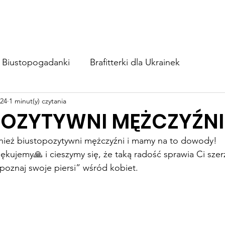
BIUSTOapka
Zaangażuj się
Wesprzyj nas
Blog
Biustopogadanki
Brafitterki dla Ukrainek
024
1 minut(y) czytania
POZYTYWNI MĘŻCZYŹNI
nież biustopozytywni mężczyźni i mamy na to dowody! 
iękujemy🙏 i cieszymy się, że taką radość sprawia Ci szer
 „poznaj swoje piersi” wśród kobiet.